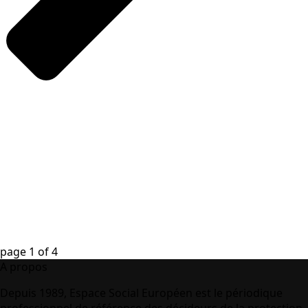
page
1
of
4
A propos
Depuis 1989, Espace Social Européen est le périodique