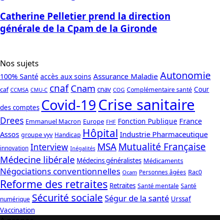
Catherine Pelletier prend la direction
générale de la Cpam de la Gironde
Nos sujets
Autonomie
Assurance Maladie
100% Santé
accès aux soins
cnaf
Cnam
caf
cnav
Cour
Complémentaire santé
CCMSA
COG
CMU-C
Crise sanitaire
Covid-19
des comptes
Drees
France
Fonction Publique
Emmanuel Macron
Europe
FHF
Hôpital
Assos
Industrie Pharmaceutique
groupe vyv
Handicap
Mutualité Française
MSA
Interview
innovation
Inégalités
Médecine libérale
Médecins généralistes
Médicaments
Négociations conventionnelles
Rac0
Personnes âgées
Ocam
Reforme des retraites
Retraites
Santé mentale
Santé
Sécurité sociale
Ségur de la santé
Urssaf
numérique
Vaccination