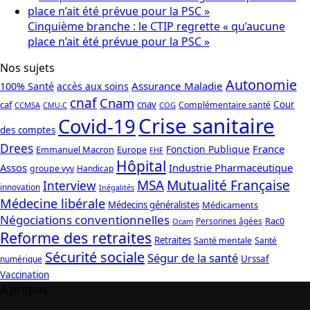
Cinquième branche : le CTIP regrette « qu’aucune
place n’ait été prévue pour la PSC »
Nos sujets
Autonomie
Assurance Maladie
100% Santé
accès aux soins
cnaf
Cnam
caf
cnav
Cour
Complémentaire santé
CCMSA
COG
CMU-C
Crise sanitaire
Covid-19
des comptes
Drees
France
Fonction Publique
Emmanuel Macron
Europe
FHF
Hôpital
Assos
Industrie Pharmaceutique
groupe vyv
Handicap
Mutualité Française
MSA
Interview
innovation
Inégalités
Médecine libérale
Médecins généralistes
Médicaments
Négociations conventionnelles
Rac0
Personnes âgées
Ocam
Reforme des retraites
Retraites
Santé mentale
Santé
Sécurité sociale
Ségur de la santé
Urssaf
numérique
Vaccination
A propos