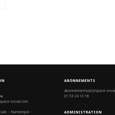
ON
ABONNEMENTS
abonnements(at)espace-socia
au
01 53 24 13 18
space-social.com
ciale – Numérique -
ADMINISTRATION