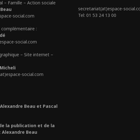
al – Famille – Action sociale
secretariat(at)espace-social.
 Beau
Tel: 01 53 24 13 00
space-social.com
 complémentaire :
édé
)espace-social.com
graphique – Site internet –
Micheli
(at)espace-social.com
 Alexandre Beau et Pascal
de la publication et de la
: Alexandre Beau