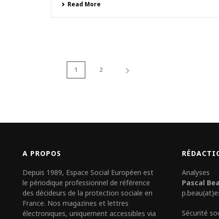
Read More
1
2
A PROPOS
RÉDACTI
Depuis 1989, Espace Social Européen est
Analyses
le périodique professionnel de référence
Pascal Be
des décideurs de la protection sociale en
p.beau(at)e
France. Nos magazines et lettres
Sécurité so
électroniques, uniquement accessibles via