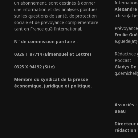
Internation
un abonnement, sont destinés à donner
Alexandre
une information et des analyses pointues
a.beau(at)e
sur les questions de santé, de protection
sociale et de prévoyance complémentaire
Prévoyance
tant en France qu’à l’international.
Emilie Gu
e.guede(at
N° de commission paritaire :
Rédactrice 
0326 T 87714 (Bimensuel et Lettre)
Podcast
0325 X 94192 (Site)
Gladys De 
g.demicheli
Membre du syndicat de la presse
économique, juridique et politique.
Associés :
Beau
Directeur 
rédaction 