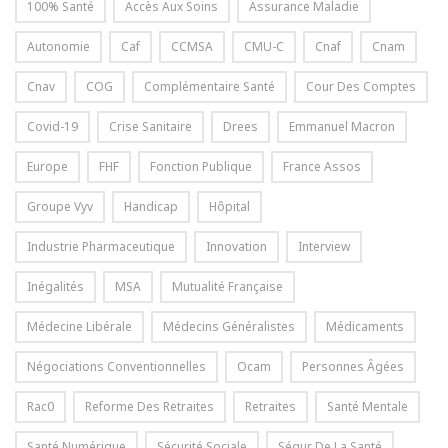
100% Santé
Accès Aux Soins
Assurance Maladie
Autonomie
Caf
CCMSA
CMU-C
Cnaf
Cnam
Cnav
COG
Complémentaire Santé
Cour Des Comptes
Covid-19
Crise Sanitaire
Drees
Emmanuel Macron
Europe
FHF
Fonction Publique
France Assos
Groupe Vyv
Handicap
Hôpital
Industrie Pharmaceutique
Innovation
Interview
Inégalités
MSA
Mutualité Française
Médecine Libérale
Médecins Généralistes
Médicaments
Négociations Conventionnelles
Ocam
Personnes Âgées
Rac0
Reforme Des Retraites
Retraites
Santé Mentale
Santé Numérique
Sécurité Sociale
Ségur De La Santé