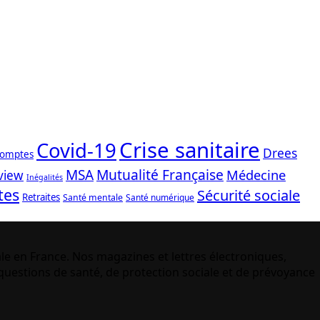
Crise sanitaire
Covid-19
Drees
comptes
Mutualité Française
MSA
Médecine
view
Inégalités
tes
Sécurité sociale
Retraites
Santé mentale
Santé numérique
le en France. Nos magazines et lettres électroniques,
uestions de santé, de protection sociale et de prévoyance