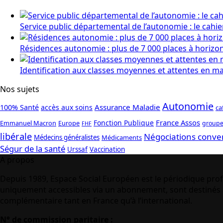
Service public départemental de l’autonomie : le cahi
Résidences autonomie : plus de 7 000 places à horizo
Identification aux classes moyennes et attentes en mat
Nos sujets
Autonomie
Assurance Maladie
100% Santé
accès aux soins
ca
France Assos
Fonction Publique
Emmanuel Macron
Europe
groupe
FHF
libérale
Négociations conve
Médecins généralistes
Médicaments
Ségur de la santé
Urssaf
Vaccination
A propos
Depuis 1989, Espace Social Européen est le périodique prof
uniquement accessibles via un abonnement, sont destinés à
complémentaire tant en France qu’à l’international.
N° de commission paritaire :