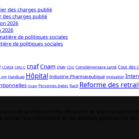
er des charges publié
n 2026
ière de politiques sociales
cnaf
Cnam
f
cnav
Cour des 
Complémentaire santé
CCMSA
COG
CMU-C
Hôpital
Inter
Industrie Pharmaceutique
 vyv
Handicap
innovation
Reforme des retrai
ntionnelles
Rac0
Personnes âgées
Ocam
essionnel de référence des décideurs de la protection socia
 donner une information et des analyses pointues sur les q