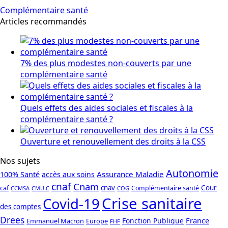
Complémentaire santé
Articles recommandés
7% des plus modestes non-couverts par une
complémentaire santé
Quels effets des aides sociales et fiscales à la
complémentaire santé ?
Ouverture et renouvellement des droits à la CSS
Nos sujets
Autonomie
Assurance Maladie
100% Santé
accès aux soins
cnaf
Cnam
caf
cnav
Cour
Complémentaire santé
CCMSA
COG
CMU-C
Crise sanitaire
Covid-19
des comptes
Drees
France
Fonction Publique
Emmanuel Macron
Europe
FHF