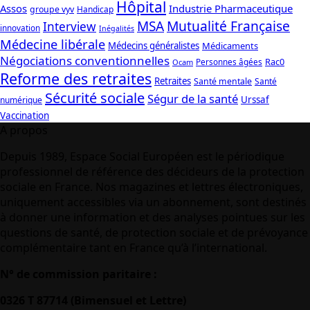
Hôpital
Assos
Industrie Pharmaceutique
groupe vyv
Handicap
Mutualité Française
MSA
Interview
innovation
Inégalités
Médecine libérale
Médecins généralistes
Médicaments
Négociations conventionnelles
Rac0
Personnes âgées
Ocam
Reforme des retraites
Retraites
Santé mentale
Santé
Sécurité sociale
Ségur de la santé
Urssaf
numérique
Vaccination
A propos
Depuis 1989, Espace Social Européen est le périodique
professionnel de référence des décideurs de la protection
sociale en France. Nos magazines et lettres électroniques,
uniquement accessibles via un abonnement, sont destinés
à donner une information et des analyses pointues sur les
questions de santé, de protection sociale et de prévoyance
complémentaire tant en France qu’à l’international.
N° de commission paritaire :
0326 T 87714 (Bimensuel et Lettre)