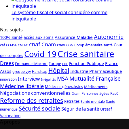
Le système fiscal et social considéré comme
inéquitable
Nos sujets
Autonomie
Assurance Maladie
100% Santé
accès aux soins
cnaf
Cnam
caf
cnav
Cour
Complémentaire santé
CCMSA
COG
CMU-C
Crise sanitaire
Covid-19
des comptes
Drees
France
Fonction Publique
Emmanuel Macron
Europe
FHF
Hôpital
Assos
Industrie Pharmaceutique
groupe vyv
Handicap
Mutualité Française
MSA
Interview
innovation
Inégalités
Médecine libérale
Médecins généralistes
Médicaments
Négociations conventionnelles
Rac0
Personnes âgées
Ocam
Reforme des retraites
Retraites
Santé mentale
Santé
Sécurité sociale
Ségur de la santé
Urssaf
numérique
Vaccination
A propos