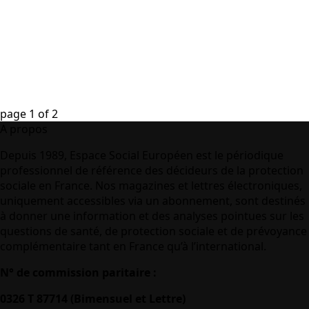
page
1
of
2
A propos
Depuis 1989, Espace Social Européen est le périodique
professionnel de référence des décideurs de la protection
sociale en France. Nos magazines et lettres électroniques,
uniquement accessibles via un abonnement, sont destinés
à donner une information et des analyses pointues sur les
questions de santé, de protection sociale et de prévoyance
complémentaire tant en France qu’à l’international.
N° de commission paritaire :
0326 T 87714 (Bimensuel et Lettre)