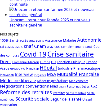
continuité
Unocam : retour sur l’année 2025 et nouveau
secrétaire général
Nos sujets
Autonomie
Assurance Maladie
100% Santé
accès aux soins
cnaf
Cnam
caf
cnav
Cour
Complémentaire santé
CCMSA
COG
CMU-C
Crise sanitaire
Covid-19
des comptes
Drees
France
Fonction Publique
Emmanuel Macron
Europe
FHF
Hôpital
Assos
Industrie Pharmaceutique
groupe vyv
Handicap
Mutualité Française
MSA
Interview
innovation
Inégalités
Médecine libérale
Médecins généralistes
Médicaments
Négociations conventionnelles
Rac0
Personnes âgées
Ocam
Reforme des retraites
Retraites
Santé mentale
Santé
Sécurité sociale
Ségur de la santé
Urssaf
numérique
Vaccination