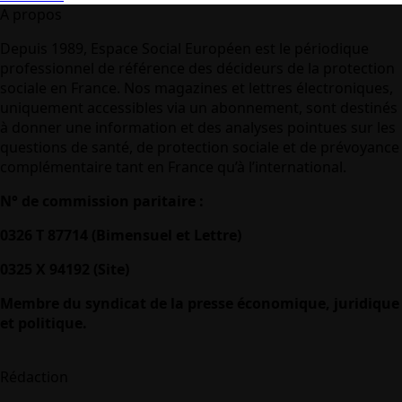
A propos
Depuis 1989, Espace Social Européen est le périodique
professionnel de référence des décideurs de la protection
sociale en France. Nos magazines et lettres électroniques,
uniquement accessibles via un abonnement, sont destinés
à donner une information et des analyses pointues sur les
questions de santé, de protection sociale et de prévoyance
complémentaire tant en France qu’à l’international.
N° de commission paritaire :
0326 T 87714 (Bimensuel et Lettre)
0325 X 94192 (Site)
Membre du syndicat de la presse économique, juridique
et politique.
Rédaction