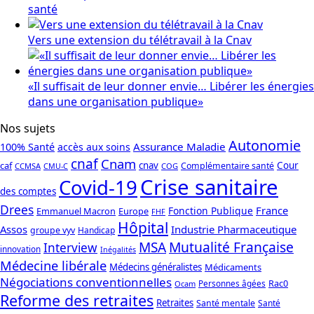
santé
Vers une extension du télétravail à la Cnav
«Il suffisait de leur donner envie… Libérer les énergies
dans une organisation publique»
Nos sujets
Autonomie
Assurance Maladie
100% Santé
accès aux soins
cnaf
Cnam
caf
cnav
Cour
Complémentaire santé
CCMSA
COG
CMU-C
Crise sanitaire
Covid-19
des comptes
Drees
France
Fonction Publique
Emmanuel Macron
Europe
FHF
Hôpital
Assos
Industrie Pharmaceutique
groupe vyv
Handicap
Mutualité Française
MSA
Interview
innovation
Inégalités
Médecine libérale
Médecins généralistes
Médicaments
Négociations conventionnelles
Rac0
Personnes âgées
Ocam
Reforme des retraites
Retraites
Santé mentale
Santé