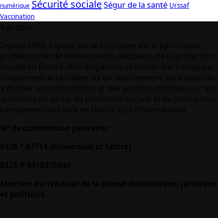
Sécurité sociale
Ségur de la santé
Urssaf
numérique
Vaccination
A propos
Depuis 1989, Espace Social Européen est le périodique
professionnel de référence des décideurs de la protection
sociale en France. Nos magazines et lettres électroniques,
uniquement accessibles via un abonnement, sont destinés
à donner une information et des analyses pointues sur les
questions de santé, de protection sociale et de prévoyance
complémentaire tant en France qu’à l’international.
N° de commission paritaire :
0326 T 87714 (Bimensuel et Lettre)
0325 X 94192 (Site)
Membre du syndicat de la presse économique, juridique
et politique.