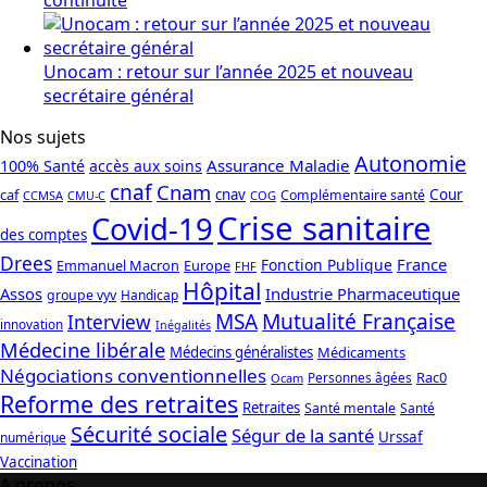
Unocam : retour sur l’année 2025 et nouveau
secrétaire général
Nos sujets
Autonomie
Assurance Maladie
100% Santé
accès aux soins
cnaf
Cnam
caf
cnav
Cour
Complémentaire santé
CCMSA
COG
CMU-C
Crise sanitaire
Covid-19
des comptes
Drees
France
Fonction Publique
Emmanuel Macron
Europe
FHF
Hôpital
Assos
Industrie Pharmaceutique
groupe vyv
Handicap
Mutualité Française
MSA
Interview
innovation
Inégalités
Médecine libérale
Médecins généralistes
Médicaments
Négociations conventionnelles
Rac0
Personnes âgées
Ocam
Reforme des retraites
Retraites
Santé mentale
Santé
Sécurité sociale
Ségur de la santé
Urssaf
numérique
Vaccination
A propos