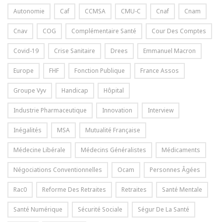
Autonomie
Caf
CCMSA
CMU-C
Cnaf
Cnam
Cnav
COG
Complémentaire Santé
Cour Des Comptes
Covid-19
Crise Sanitaire
Drees
Emmanuel Macron
Europe
FHF
Fonction Publique
France Assos
Groupe Vyv
Handicap
Hôpital
Industrie Pharmaceutique
Innovation
Interview
Inégalités
MSA
Mutualité Française
Médecine Libérale
Médecins Généralistes
Médicaments
Négociations Conventionnelles
Ocam
Personnes Âgées
Rac0
Reforme Des Retraites
Retraites
Santé Mentale
Santé Numérique
Sécurité Sociale
Ségur De La Santé