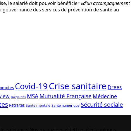
se, le salarié doit pouvoir bénéficier
«d’un accompagnement
la gouvernance des services de prévention de santé au
Crise sanitaire
Covid-19
Drees
comptes
Mutualité Française
MSA
Médecine
view
Inégalités
tes
Sécurité sociale
Retraites
Santé mentale
Santé numérique
le en France. Nos magazines et lettres électroniques,