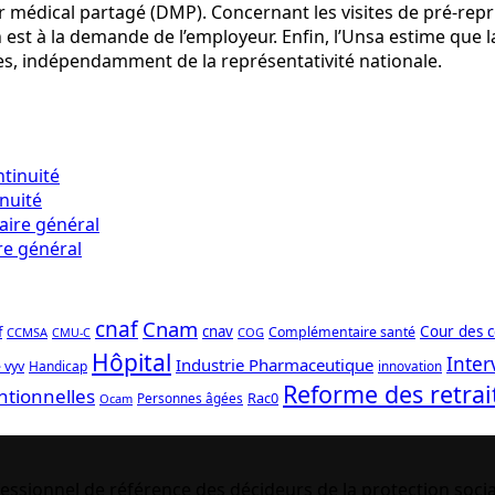
r médical partagé (DMP). Concernant les visites de pré-repri
est à la demande de l’employeur. Enfin, l’Unsa estime que 
ntes, indépendamment de la représentativité nationale.
inuité
re général
cnaf
Cnam
f
cnav
Cour des 
Complémentaire santé
CCMSA
COG
CMU-C
Hôpital
Inter
Industrie Pharmaceutique
 vyv
Handicap
innovation
Reforme des retrai
ntionnelles
Rac0
Personnes âgées
Ocam
essionnel de référence des décideurs de la protection socia