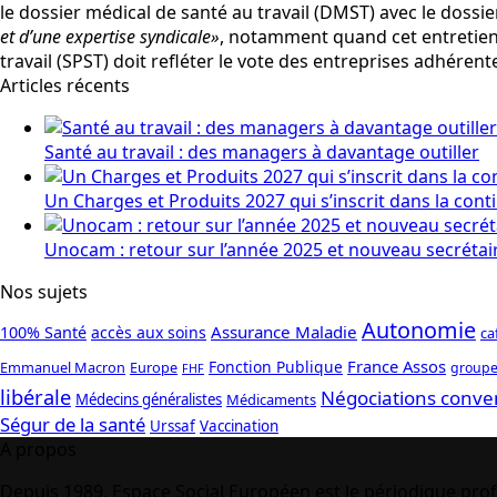
le dossier médical de santé au travail (DMST) avec le dossie
et d’une expertise syndicale»
, notamment quand cet entretien 
travail (SPST) doit refléter le vote des entreprises adhére
Articles récents
Santé au travail : des managers à davantage outiller
Un Charges et Produits 2027 qui s’inscrit dans la cont
Unocam : retour sur l’année 2025 et nouveau secrétai
Nos sujets
Autonomie
Assurance Maladie
100% Santé
accès aux soins
ca
France Assos
Fonction Publique
Emmanuel Macron
Europe
groupe
FHF
libérale
Négociations conve
Médecins généralistes
Médicaments
Ségur de la santé
Urssaf
Vaccination
A propos
Depuis 1989, Espace Social Européen est le périodique prof