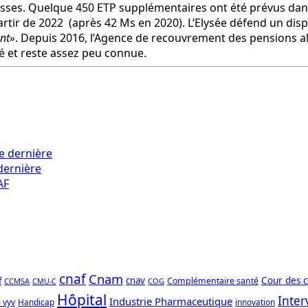
aisses. Quelque 450 ETP supplémentaires ont été prévus dans 
rtir de 2022 (après 42 Ms en 2020). L’Elysée défend un disp
ant»
. Depuis 2016, l’Agence de recouvrement des pensions 
é et reste assez peu connue.
dernière
cnaf
Cnam
f
cnav
Cour des 
Complémentaire santé
CCMSA
COG
CMU-C
Hôpital
Inter
Industrie Pharmaceutique
 vyv
Handicap
innovation