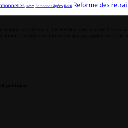
Reforme des retrai
ntionnelles
Rac0
Personnes âgées
Ocam
essionnel de référence des décideurs de la protection socia
 donner une information et des analyses pointues sur les q
et politique.