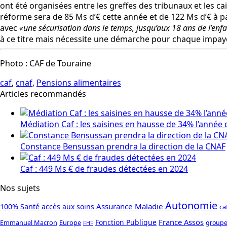
ont été organisées entre les greffes des tribunaux et les c
réforme sera de 85 Ms d’€ cette année et de 122 Ms d’€ à pa
avec
«une sécurisation dans le temps, jusqu’aux 18 ans de l’enf
à ce titre mais nécessite une démarche pour chaque impay
Photo : CAF de Touraine
caf
,
cnaf
,
Pensions alimentaires
Articles recommandés
Médiation Caf : les saisines en hausse de 34% l’année 
Constance Bensussan prendra la direction de la CNAF
Caf : 449 Ms € de fraudes détectées en 2024
Nos sujets
Autonomie
Assurance Maladie
100% Santé
accès aux soins
ca
France Assos
Fonction Publique
Emmanuel Macron
Europe
groupe
FHF