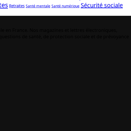
tes
Sécurité sociale
Retraites
Santé mentale
Santé numérique
le en France. Nos magazines et lettres électroniques,
uestions de santé, de protection sociale et de prévoyance