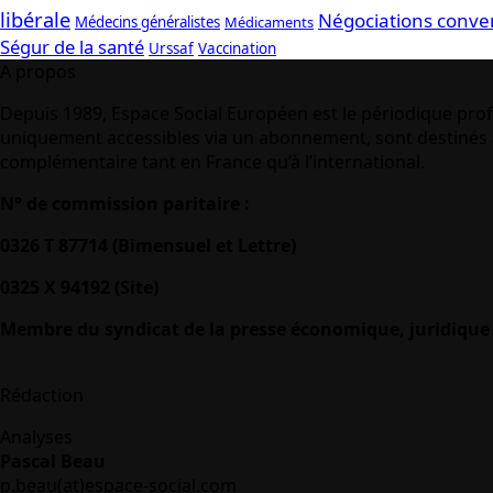
libérale
Négociations conve
Médecins généralistes
Médicaments
Ségur de la santé
Urssaf
Vaccination
A propos
Depuis 1989, Espace Social Européen est le périodique prof
uniquement accessibles via un abonnement, sont destinés à
complémentaire tant en France qu’à l’international.
N° de commission paritaire :
0326 T 87714 (Bimensuel et Lettre)
0325 X 94192 (Site)
Membre du syndicat de la presse économique, juridique 
Rédaction
Analyses
Pascal Beau
p.beau(at)espace-social.com