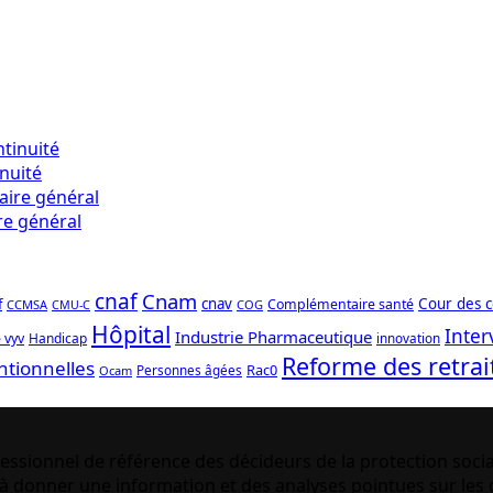
inuité
re général
cnaf
Cnam
f
cnav
Cour des 
Complémentaire santé
CCMSA
COG
CMU-C
Hôpital
Inter
Industrie Pharmaceutique
 vyv
Handicap
innovation
Reforme des retrai
ntionnelles
Rac0
Personnes âgées
Ocam
essionnel de référence des décideurs de la protection socia
 donner une information et des analyses pointues sur les q