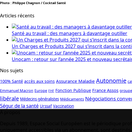
Photo : Philippe Chagnon / Cocktail Santé
Articles récents
Santé au travail : des managers à davantage outiller
Un Charges et Produits 2027 qui s’inscrit dans la cont
Unocam : retour sur l’année 2025 et nouveau secrétai
Nos sujets
Autonomie
Assurance Maladie
100% Santé
accès aux soins
ca
France Assos
Fonction Publique
Emmanuel Macron
Europe
groupe
FHF
libérale
Négociations conve
Médecins généralistes
Médicaments
Ségur de la santé
Urssaf
Vaccination
A propos
Depuis 1989, Espace Social Européen est le périodique prof
uniquement accessibles via un abonnement, sont destinés à