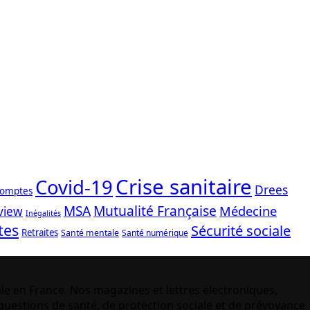
Crise sanitaire
Covid-19
Drees
comptes
Mutualité Française
MSA
Médecine
view
Inégalités
tes
Sécurité sociale
Retraites
Santé mentale
Santé numérique
le en France. Nos magazines et lettres électroniques,
uestions de santé, de protection sociale et de prévoyance