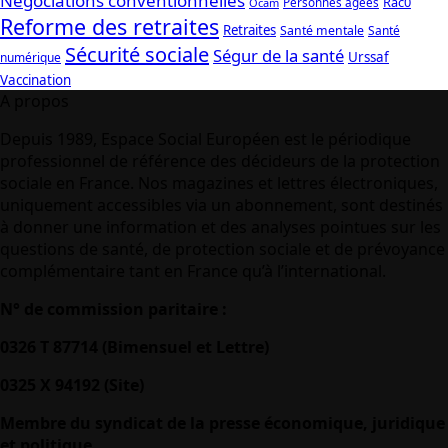
Négociations conventionnelles
Rac0
Personnes âgées
Ocam
Reforme des retraites
Retraites
Santé mentale
Santé
Sécurité sociale
Ségur de la santé
Urssaf
numérique
Vaccination
A propos
Depuis 1989, Espace Social Européen est le périodique
professionnel de référence des décideurs de la protection
sociale en France. Nos magazines et lettres électroniques,
uniquement accessibles via un abonnement, sont destinés
à donner une information et des analyses pointues sur les
questions de santé, de protection sociale et de prévoyance
complémentaire tant en France qu’à l’international.
N° de commission paritaire :
0326 T 87714 (Bimensuel et Lettre)
0325 X 94192 (Site)
Membre du syndicat de la presse économique, juridique
et politique.