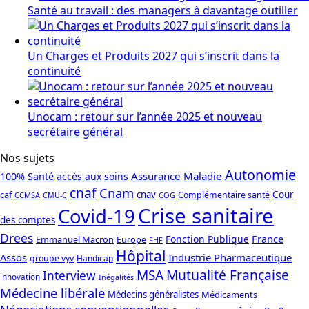
Santé au travail : des managers à davantage outiller
Un Charges et Produits 2027 qui s’inscrit dans la
continuité
Unocam : retour sur l’année 2025 et nouveau
secrétaire général
Nos sujets
Autonomie
Assurance Maladie
100% Santé
accès aux soins
cnaf
Cnam
caf
cnav
Cour
Complémentaire santé
CCMSA
COG
CMU-C
Crise sanitaire
Covid-19
des comptes
Drees
France
Fonction Publique
Emmanuel Macron
Europe
FHF
Hôpital
Assos
Industrie Pharmaceutique
groupe vyv
Handicap
Mutualité Française
MSA
Interview
innovation
Inégalités
Médecine libérale
Médecins généralistes
Médicaments