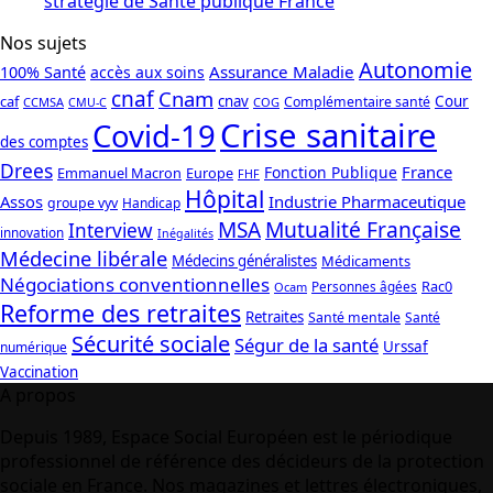
stratégie de Santé publique France
Nos sujets
Autonomie
Assurance Maladie
100% Santé
accès aux soins
cnaf
Cnam
caf
cnav
Cour
Complémentaire santé
CCMSA
COG
CMU-C
Crise sanitaire
Covid-19
des comptes
Drees
France
Fonction Publique
Emmanuel Macron
Europe
FHF
Hôpital
Assos
Industrie Pharmaceutique
groupe vyv
Handicap
Mutualité Française
MSA
Interview
innovation
Inégalités
Médecine libérale
Médecins généralistes
Médicaments
Négociations conventionnelles
Rac0
Personnes âgées
Ocam
Reforme des retraites
Retraites
Santé mentale
Santé
Sécurité sociale
Ségur de la santé
Urssaf
numérique
Vaccination
A propos
Depuis 1989, Espace Social Européen est le périodique
professionnel de référence des décideurs de la protection
sociale en France. Nos magazines et lettres électroniques,