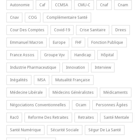
Autonomie
Caf
CCMSA
CMU-C
Cnaf
Cnam
Cnav
COG
Complémentaire Santé
Cour Des Comptes
Covid-19
Crise Sanitaire
Drees
Emmanuel Macron
Europe
FHF
Fonction Publique
France Assos
Groupe Vyv
Handicap
Hôpital
Industrie Pharmaceutique
Innovation
Interview
Inégalités
MSA
Mutualité Française
Médecine Libérale
Médecins Généralistes
Médicaments
Négociations Conventionnelles
Ocam
Personnes Âgées
Rac0
Reforme Des Retraites
Retraites
Santé Mentale
Santé Numérique
Sécurité Sociale
Ségur De La Santé