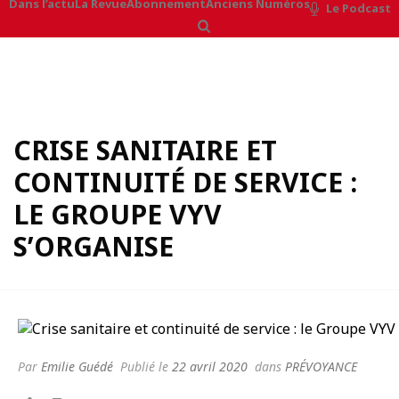
Dans l’actu
La Revue
Abonnement
Anciens Numéros
Le Podcast
CRISE SANITAIRE ET
CONTINUITÉ DE SERVICE :
LE GROUPE VYV
S’ORGANISE
Par
Emilie Guédé
Publié le
22 avril 2020
dans
PRÉVOYANCE