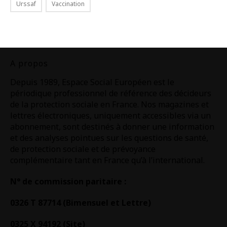
Urssaf
Vaccination
A propos
Depuis 1989, Espace Social Européen est le
périodique professionnel de référence des décideurs
de la protection sociale en France. Nos magazines et
lettres électroniques, uniquement accessibles via un
abonnement, sont destinés à donner une information
et des analyses pointues sur les questions de santé,
de protection sociale et de prévoyance
complémentaire tant en France qu’à l’international.
N° de commission paritaire :
0326 T 87714 (Bimensuel et Lettre)
0325 X 94192 (Site)