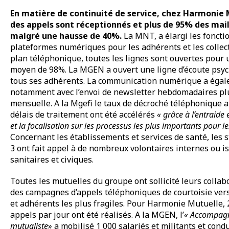
En matière de continuité de service, chez Harmonie
des appels sont réceptionnés et plus de 95% des mail
malgré une hausse de 40%.
La MNT, a élargi les foncti
plateformes numériques pour les adhérents et les collecti
plan téléphonique, toutes les lignes sont ouvertes pour 
moyen de 98%. La MGEN a ouvert une ligne d’écoute psy
tous ses adhérents. La communication numérique a éga
notamment avec l’envoi de newsletter hebdomadaires pl
mensuelle. A la Mgefi le taux de décroché téléphonique a
délais de traitement ont été accélérés
« grâce à l’entraide 
et la focalisation sur les processus les plus importants pour l
Concernant les établissements et services de santé, les 
3 ont fait appel à de nombreux volontaires internes ou i
sanitaires et civiques.
Toutes les mutuelles du groupe ont sollicité leurs colla
des campagnes d’appels téléphoniques de courtoisie vers 
et adhérents les plus fragiles. Pour Harmonie Mutuelle, 
appels par jour ont été réalisés. A la MGEN, l’
« Accompag
mutualiste
» a mobilisé 1 000 salariés et militants et condu