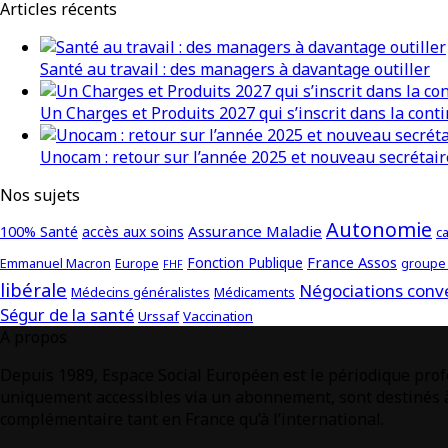
Articles récents
Santé au travail : des managers à davantage outiller
Un Charges et Produits 2027 qui s’inscrit dans la conti
Unocam : retour sur l’année 2025 et nouveau secrétair
Nos sujets
Autonomie
Assurance Maladie
100% Santé
accès aux soins
ca
France Assos
Fonction Publique
Emmanuel Macron
Europe
groupe 
FHF
libérale
Négociations conv
Médecins généralistes
Médicaments
Ségur de la santé
Urssaf
Vaccination
A propos
Depuis 1989, Espace Social Européen est le périodique profe
uniquement accessibles via un abonnement, sont destinés à 
complémentaire tant en France qu’à l’international.