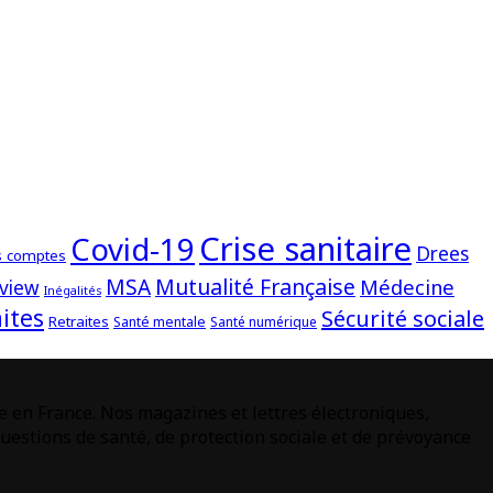
Crise sanitaire
Covid-19
Drees
s comptes
Mutualité Française
MSA
Médecine
rview
Inégalités
ites
Sécurité sociale
Retraites
Santé mentale
Santé numérique
e en France. Nos magazines et lettres électroniques,
estions de santé, de protection sociale et de prévoyance