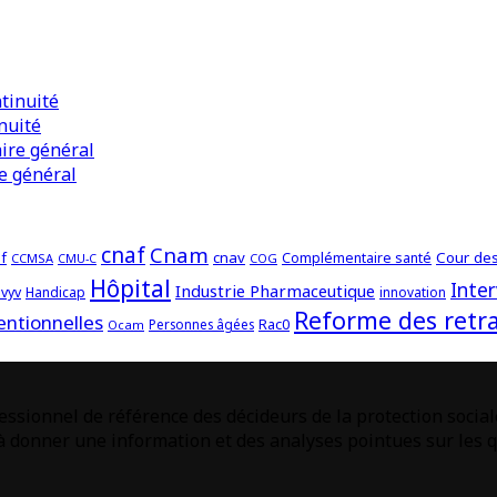
nuité
e général
cnaf
Cnam
f
cnav
Cour de
Complémentaire santé
CCMSA
COG
CMU-C
Hôpital
Inte
Industrie Pharmaceutique
vyv
Handicap
innovation
Reforme des retra
entionnelles
Rac0
Personnes âgées
Ocam
ssionnel de référence des décideurs de la protection social
donner une information et des analyses pointues sur les qu