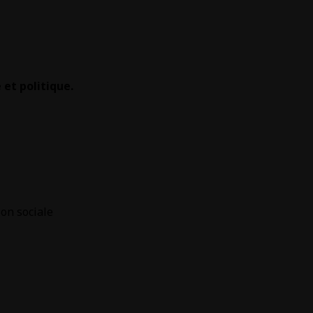
et politique.
ion sociale