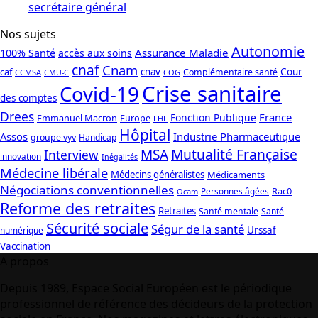
secrétaire général
Nos sujets
Autonomie
Assurance Maladie
100% Santé
accès aux soins
cnaf
Cnam
caf
cnav
Cour
Complémentaire santé
CCMSA
COG
CMU-C
Crise sanitaire
Covid-19
des comptes
Drees
France
Fonction Publique
Emmanuel Macron
Europe
FHF
Hôpital
Assos
Industrie Pharmaceutique
groupe vyv
Handicap
Mutualité Française
MSA
Interview
innovation
Inégalités
Médecine libérale
Médecins généralistes
Médicaments
Négociations conventionnelles
Rac0
Personnes âgées
Ocam
Reforme des retraites
Retraites
Santé mentale
Santé
Sécurité sociale
Ségur de la santé
Urssaf
numérique
Vaccination
A propos
Depuis 1989, Espace Social Européen est le périodique
professionnel de référence des décideurs de la protection