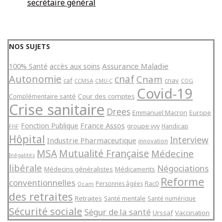
secrétaire général
NOS SUJETS
Assurance Maladie
100% Santé
accès aux soins
Autonomie
cnaf
Cnam
caf
cnav
CCMSA
COG
CMU-C
Covid-19
Cour des comptes
Complémentaire santé
Crise sanitaire
Drees
Emmanuel Macron
Europe
France Assos
Fonction Publique
groupe vyv
Handicap
FHF
Hôpital
Interview
Industrie Pharmaceutique
innovation
Mutualité Française
MSA
Médecine
Inégalités
libérale
Négociations
Médecins généralistes
Médicaments
Reforme
conventionnelles
Rac0
Personnes âgées
Ocam
des retraites
Retraites
Santé mentale
Santé numérique
Sécurité sociale
Ségur de la santé
Urssaf
Vaccination