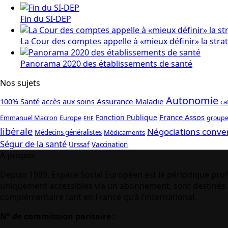
Fin du SI-DEP
La Cour des comptes appelle à «mieux définir» la stra
Panorama 2020 des établissements de santé
Nos sujets
Autonomie
Assurance Maladie
100% Santé
accès aux soins
ca
France Assos
Fonction Publique
Emmanuel Macron
Europe
groupe
FHF
libérale
Négociations conve
Médecins généralistes
Médicaments
Ségur de la santé
Urssaf
Vaccination
A propos
Depuis 1989, Espace Social Européen est le périodique prof
uniquement accessibles via un abonnement, sont destinés à
complémentaire tant en France qu’à l’international.
N° de commission paritaire :