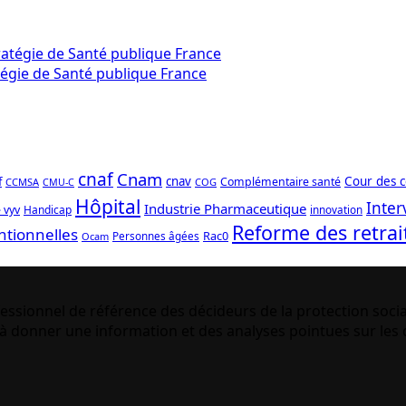
tégie de Santé publique France
cnaf
Cnam
f
cnav
Cour des 
Complémentaire santé
CCMSA
COG
CMU-C
Hôpital
Inter
Industrie Pharmaceutique
 vyv
Handicap
innovation
Reforme des retrai
ntionnelles
Rac0
Personnes âgées
Ocam
essionnel de référence des décideurs de la protection socia
 donner une information et des analyses pointues sur les q