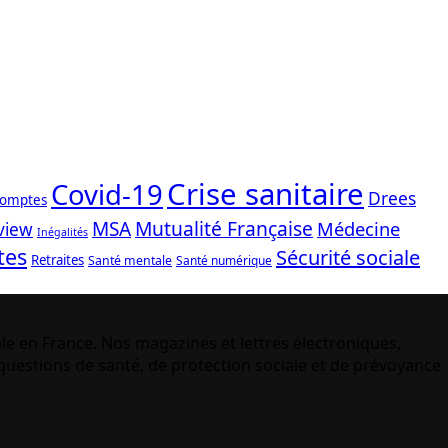
Crise sanitaire
Covid-19
Drees
comptes
Mutualité Française
MSA
Médecine
view
Inégalités
tes
Sécurité sociale
Retraites
Santé mentale
Santé numérique
le en France. Nos magazines et lettres électroniques,
uestions de santé, de protection sociale et de prévoyance