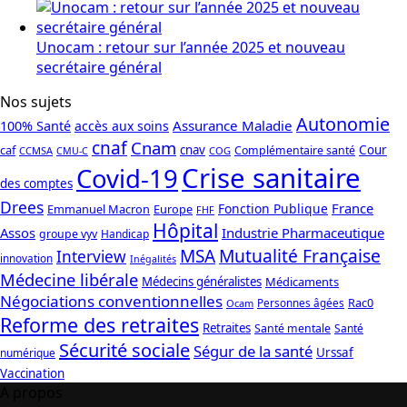
Unocam : retour sur l’année 2025 et nouveau
secrétaire général
Nos sujets
Autonomie
Assurance Maladie
100% Santé
accès aux soins
cnaf
Cnam
caf
cnav
Cour
Complémentaire santé
CCMSA
COG
CMU-C
Crise sanitaire
Covid-19
des comptes
Drees
France
Fonction Publique
Emmanuel Macron
Europe
FHF
Hôpital
Assos
Industrie Pharmaceutique
groupe vyv
Handicap
Mutualité Française
MSA
Interview
innovation
Inégalités
Médecine libérale
Médecins généralistes
Médicaments
Négociations conventionnelles
Rac0
Personnes âgées
Ocam
Reforme des retraites
Retraites
Santé mentale
Santé
Sécurité sociale
Ségur de la santé
Urssaf
numérique
Vaccination
A propos