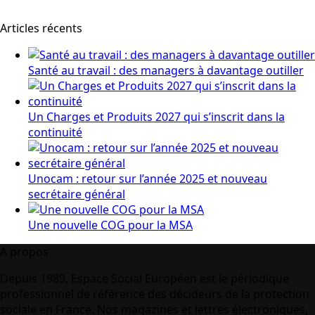
Articles récents
Santé au travail : des managers à davantage outiller
Un Charges et Produits 2027 qui s’inscrit dans la
continuité
Unocam : retour sur l’année 2025 et nouveau
secrétaire général
Une nouvelle COG pour la MSA
A propos
Depuis 1989, Espace Social Européen est le périodique
professionnel de référence des décideurs de la protection
sociale en France. Nos magazines et lettres électroniques,