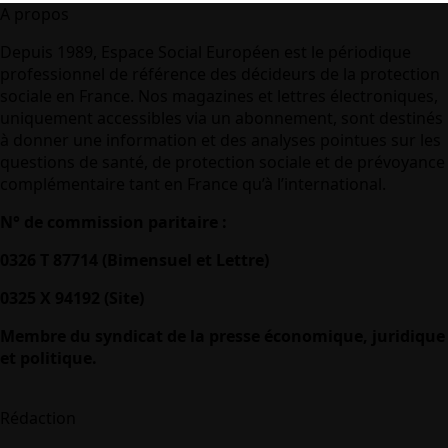
A propos
Depuis 1989, Espace Social Européen est le périodique
professionnel de référence des décideurs de la protection
sociale en France. Nos magazines et lettres électroniques,
uniquement accessibles via un abonnement, sont destinés
à donner une information et des analyses pointues sur les
questions de santé, de protection sociale et de prévoyance
complémentaire tant en France qu’à l’international.
N° de commission paritaire :
0326 T 87714 (Bimensuel et Lettre)
0325 X 94192 (Site)
Membre du syndicat de la presse économique, juridique
et politique.
Rédaction