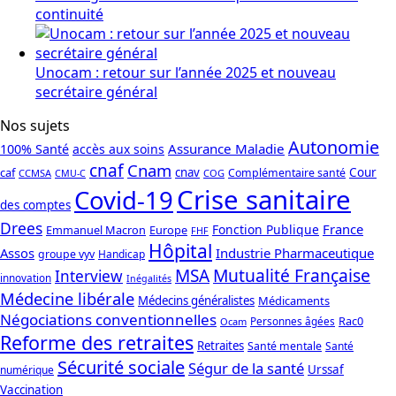
continuité
Unocam : retour sur l’année 2025 et nouveau
secrétaire général
Nos sujets
Autonomie
Assurance Maladie
100% Santé
accès aux soins
cnaf
Cnam
caf
cnav
Cour
Complémentaire santé
CCMSA
COG
CMU-C
Crise sanitaire
Covid-19
des comptes
Drees
France
Fonction Publique
Emmanuel Macron
Europe
FHF
Hôpital
Assos
Industrie Pharmaceutique
groupe vyv
Handicap
Mutualité Française
MSA
Interview
innovation
Inégalités
Médecine libérale
Médecins généralistes
Médicaments
Négociations conventionnelles
Rac0
Personnes âgées
Ocam
Reforme des retraites
Retraites
Santé mentale
Santé
Sécurité sociale
Ségur de la santé
Urssaf
numérique
Vaccination