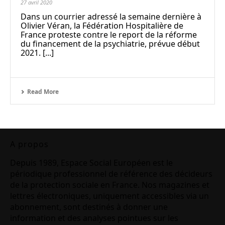
27 avril 2020
Dans un courrier adressé la semaine dernière à
Olivier Véran, la Fédération Hospitalière de
France proteste contre le report de la réforme
du financement de la psychiatrie, prévue début
2021. [...]
Read More
A propos
Depuis 1989, Espace Social Européen est le
périodique professionnel de référence des décideurs
de la protection sociale en France. Nos magazines et
lettres électroniques, uniquement accessibles via un
abonnement, sont destinés à donner une
information et des analyses pointues sur les