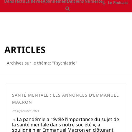
Dans l’actu
La Revue
Abonnement
Anciens Numéros
Le Podcast
ARTICLES
Archives sur le thème: "Psychiatrie"
SANTÉ MENTALE : LES ANNONCES D’EMMANUEL
MACRON
29 septembre 2021
« La pandémie a révélé l’importance du sujet de
la santé mentale dans notre société », a
souligné hier Emmanuel Macron en clôturant