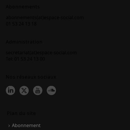
Abonnements
abonnements(at)espace-social.com
01 53 24 13 18
Administration
secretariat(at)espace-social.com
Tel: 01 53 24 13 00
Nos réseaux sociaux
Plan du site
Abonnement