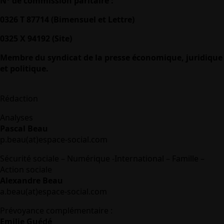
N° de commission paritaire :
0326 T 87714 (Bimensuel et Lettre)
0325 X 94192 (Site)
Membre du syndicat de la presse économique, juridique
et politique.
Rédaction
Analyses
Pascal Beau
p.beau(at)espace-social.com
Sécurité sociale – Numérique -International – Famille –
Action sociale
Alexandre Beau
a.beau(at)espace-social.com
Prévoyance complémentaire :
Emilie Guédé