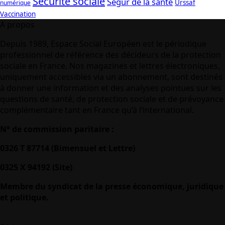
Sécurité sociale
Ségur de la santé
Urssaf
numérique
Vaccination
A propos
Depuis 1989, Espace Social Européen est le périodique
professionnel de référence des décideurs de la protection
sociale en France. Nos magazines et lettres électroniques,
uniquement accessibles via un abonnement, sont destinés
à donner une information et des analyses pointues sur les
questions de santé, de protection sociale et de prévoyance
complémentaire tant en France qu’à l’international.
N° de commission paritaire :
0326 T 87714 (Bimensuel et Lettre)
0325 X 94192 (Site)
Membre du syndicat de la presse économique, juridique
et politique.