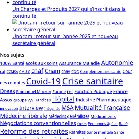
Un Charges et Produits 2027 qui s’inscrit dans la
continuité
Unocam : retour sur l’année 2025 et nouveau
secrétaire général
Nos sujets
Autonomie
Assurance Maladie
100% Santé
accès aux soins
cnaf
Cnam
caf
cnav
Cour
Complémentaire santé
CCMSA
COG
CMU-C
Crise sanitaire
Covid-19
des comptes
Drees
France
Fonction Publique
Emmanuel Macron
Europe
FHF
Hôpital
Assos
Industrie Pharmaceutique
groupe vyv
Handicap
Mutualité Française
MSA
Interview
innovation
Inégalités
Médecine libérale
Médecins généralistes
Médicaments
Négociations conventionnelles
Rac0
Personnes âgées
Ocam
Reforme des retraites
Retraites
Santé mentale
Santé