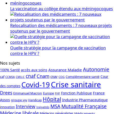
La vaccination au collège étendu aux méningocoques
Relocalisation des médicaments : 7 nouveaux projets
soutenus par le gouvernement
Quelle stratégie pour la campagne de vaccination
contre le HPV ?
Nos sujets
Autonomie
Assurance Maladie
100% Santé
accès aux soins
cnaf
Cnam
caf
cnav
Cour
Complémentaire santé
CCMSA
COG
CMU-C
Crise sanitaire
Covid-19
des comptes
Drees
France
Fonction Publique
Emmanuel Macron
Europe
FHF
Hôpital
Assos
Industrie Pharmaceutique
groupe vyv
Handicap
Mutualité Française
MSA
Interview
innovation
Inégalités
Médecine libérale
Médecins généralistes
Médicaments