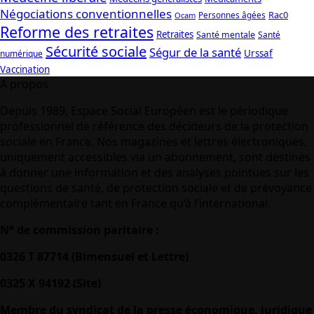
Négociations conventionnelles
Rac0
Personnes âgées
Ocam
Reforme des retraites
Retraites
Santé mentale
Santé
Sécurité sociale
Ségur de la santé
Urssaf
numérique
Vaccination
A propos
Depuis 1989, Espace Social Européen est le périodique
professionnel de référence des décideurs de la protection
sociale en France. Nos magazines et lettres électroniques,
uniquement accessibles via un abonnement, sont destinés
à donner une information et des analyses pointues sur les
questions de santé, de protection sociale et de prévoyance
complémentaire tant en France qu’à l’international.
N° de commission paritaire :
0326 T 87714 (Bimensuel et Lettre)
0325 X 94192 (Site)
Membre du syndicat de la presse économique, juridique