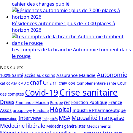
cahier des charges publié
Résidences autonomie : plus de 7 000 places à
horizon 2026
Les comptes de la branche Autonomie tombent dans
le rouge
Nos sujets
Autonomie
Assurance Maladie
100% Santé
accès aux soins
cnaf
Cnam
caf
cnav
Cour
Complémentaire santé
CCMSA
COG
CMU-C
Crise sanitaire
Covid-19
des comptes
Drees
France
Fonction Publique
Emmanuel Macron
Europe
FHF
Hôpital
Assos
Industrie Pharmaceutique
groupe vyv
Handicap
Mutualité Française
MSA
Interview
innovation
Inégalités
Médecine libérale
Médecins généralistes
Médicaments
Négociations conventionnelles
Rac0
Personnes âgées