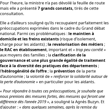
Pour l’heure, la ministre n’a pas dévoilé la feuille de route
mais elle a présenté
7 grands constats,
tirés de cette
consultation.
Elle a d’ailleurs souligné qu’ils recoupaient parfaitement les
préoccupations exprimées dans le cadre du Grand débat
national. Parmi ces problématiques :
le maintien à
domicile et les freins existants
(risque d’isolement,
charge pour les aidants) ;
la revalorisation des métiers
;
le RAC en établissement
, important et
« trop peu corrélé »
aux moyens des familles ; la
clarification de la
gouvernance et une plus grande égalité de traitement
face à la diversité des pratiques des départements
;
l’
hétérogénéité de l’offre
; la
prévention
de la perte
d’autonomie ; la volonté de
« renforcer la solidarité autour de
la perte d’autonomie »
en particulier pour les aidants.
« Pour répondre à toutes ces préoccupations, je souhaite que
nous prenions des mesures fortes, des mesures qui feront une
différence dès l’année 2019 »
, a souligné la Agnès Buzyn. Et
d’ajouter :
« dans quelques semaines, après la remise du