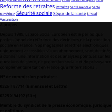
Ocam
Reforme des retraites
Retraites
Santé mentale
Santé
Sécurité sociale
Ségur de la santé
Urssaf
numérique
Vaccination
A propos
Depuis 1989, Espace Social Européen est le périodique
professionnel de référence des décideurs de la protection
sociale en France. Nos magazines et lettres électroniques,
uniquement accessibles via un abonnement, sont destinés
à donner une information et des analyses pointues sur les
questions de santé, de protection sociale et de prévoyance
complémentaire tant en France qu’à l’international.
N° de commission paritaire :
0326 T 87714 (Bimensuel et Lettre)
0325 X 94192 (Site)
Membre du syndicat de la presse économique, juridique
et politique.