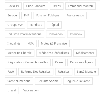
Covid-19
Crise Sanitaire
Drees
Emmanuel Macron
Europe
FHF
Fonction Publique
France Assos
Groupe Vyv
Handicap
Hôpital
Industrie Pharmaceutique
Innovation
Interview
Inégalités
MSA
Mutualité Française
Médecine Libérale
Médecins Généralistes
Médicaments
Négociations Conventionnelles
Ocam
Personnes Âgées
Rac0
Reforme Des Retraites
Retraites
Santé Mentale
Santé Numérique
Sécurité Sociale
Ségur De La Santé
Urssaf
Vaccination