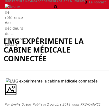
Dans l’actu
La Revue
Abonnement
Anciens Numéros
Le Podcast
LMG EXPÉRIMENTE LA
CABINE MÉDICALE
CONNECTÉE
Par
Emilie Guédé
Publié le
2 octobre 2018
dans
PRÉVOYANCE