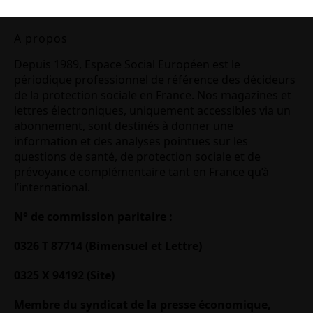
A propos
Depuis 1989, Espace Social Européen est le
périodique professionnel de référence des décideurs
de la protection sociale en France. Nos magazines et
lettres électroniques, uniquement accessibles via un
abonnement, sont destinés à donner une
information et des analyses pointues sur les
questions de santé, de protection sociale et de
prévoyance complémentaire tant en France qu’à
l’international.
N° de commission paritaire :
0326 T 87714 (Bimensuel et Lettre)
0325 X 94192 (Site)
Membre du syndicat de la presse économique,