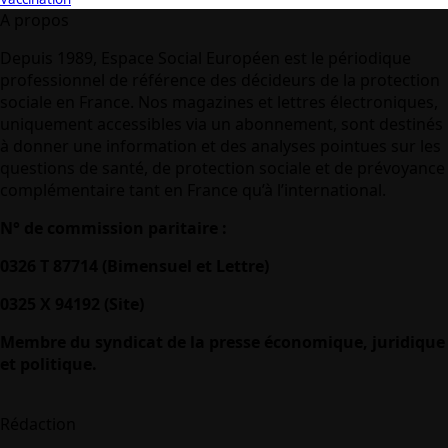
A propos
Depuis 1989, Espace Social Européen est le périodique
professionnel de référence des décideurs de la protection
sociale en France. Nos magazines et lettres électroniques,
uniquement accessibles via un abonnement, sont destinés
à donner une information et des analyses pointues sur les
questions de santé, de protection sociale et de prévoyance
complémentaire tant en France qu’à l’international.
N° de commission paritaire :
0326 T 87714 (Bimensuel et Lettre)
0325 X 94192 (Site)
Membre du syndicat de la presse économique, juridique
et politique.
Rédaction