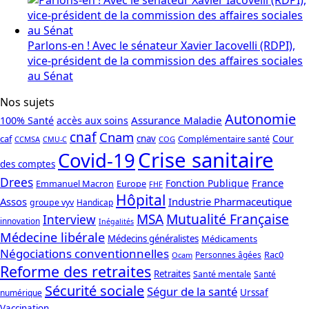
Parlons-en ! Avec le sénateur Xavier Iacovelli (RDPI),
vice-président de la commission des affaires sociales
au Sénat
Nos sujets
Autonomie
Assurance Maladie
100% Santé
accès aux soins
cnaf
Cnam
caf
cnav
Cour
Complémentaire santé
CCMSA
COG
CMU-C
Crise sanitaire
Covid-19
des comptes
Drees
France
Fonction Publique
Emmanuel Macron
Europe
FHF
Hôpital
Assos
Industrie Pharmaceutique
groupe vyv
Handicap
Mutualité Française
MSA
Interview
innovation
Inégalités
Médecine libérale
Médecins généralistes
Médicaments
Négociations conventionnelles
Rac0
Personnes âgées
Ocam
Reforme des retraites
Retraites
Santé mentale
Santé
Sécurité sociale
Ségur de la santé
Urssaf
numérique
Vaccination