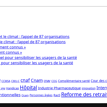
le climat : l’appel de 87 organisations
ent connus »
pour sensibiliser les usagers de la santé
cnaf
Cnam
f
cnav
Cour des 
Complémentaire santé
CCMSA
COG
CMU-C
Hôpital
Inter
Industrie Pharmaceutique
 vyv
Handicap
innovation
Reforme des retrai
ntionnelles
Rac0
Personnes âgées
Ocam