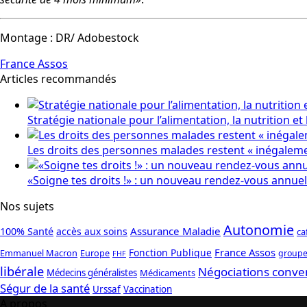
Montage : DR/ Adobestock
France Assos
Articles recommandés
Stratégie nationale pour l’alimentation, la nutrition et 
Les droits des personnes malades restent « inégalem
«Soigne tes droits !» : un nouveau rendez-vous annuel 
Nos sujets
Autonomie
Assurance Maladie
100% Santé
accès aux soins
ca
France Assos
Fonction Publique
Emmanuel Macron
Europe
groupe
FHF
libérale
Négociations conve
Médecins généralistes
Médicaments
Ségur de la santé
Urssaf
Vaccination
A propos