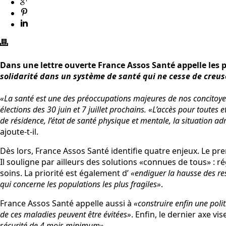
Dans une lettre ouverte France Assos Santé appelle les 
solidarité dans un système de santé qui ne cesse de creuse
«La santé est une des préoccupations majeures de nos concitoyens
élections des 30 juin et 7 juillet prochains. «L’accès pour toutes
de résidence, l’état de santé physique et mentale, la situation a
ajoute-t-il.
Dès lors, France Assos Santé identifie quatre enjeux. Le pr
Il souligne par ailleurs des solutions «connues de tous» : r
soins. La priorité est également d’
«endiguer la hausse des re
qui concerne les populations les plus fragiles»
.
France Assos Santé appelle aussi à
«construire enfin une poli
de ces maladies peuvent être évitées»
. Enfin, le dernier axe v
sécurité de 4 mois minimum»
.