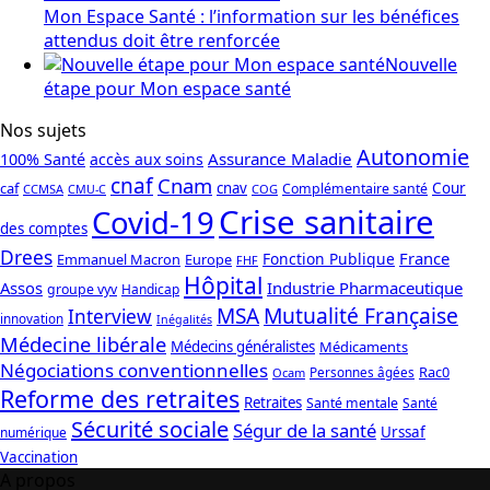
Mon Espace Santé : l’information sur les bénéfices
attendus doit être renforcée
Nouvelle
étape pour Mon espace santé
Nos sujets
Autonomie
Assurance Maladie
100% Santé
accès aux soins
cnaf
Cnam
caf
cnav
Cour
Complémentaire santé
CCMSA
COG
CMU-C
Crise sanitaire
Covid-19
des comptes
Drees
France
Fonction Publique
Emmanuel Macron
Europe
FHF
Hôpital
Assos
Industrie Pharmaceutique
groupe vyv
Handicap
Mutualité Française
MSA
Interview
innovation
Inégalités
Médecine libérale
Médecins généralistes
Médicaments
Négociations conventionnelles
Rac0
Personnes âgées
Ocam
Reforme des retraites
Retraites
Santé mentale
Santé
Sécurité sociale
Ségur de la santé
Urssaf
numérique
Vaccination
A propos