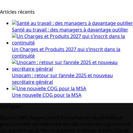
Articles récents
Santé au travail : des managers à davantage outiller
Un Charges et Produits 2027 qui s’inscrit dans la
continuité
Unocam : retour sur l’année 2025 et nouveau
secrétaire général
Une nouvelle COG pour la MSA
A propos
Depuis 1989, Espace Social Européen est le périodique
professionnel de référence des décideurs de la protection
sociale en France. Nos magazines et lettres électroniques,