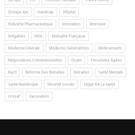
Groupe Vyv
Handicap
Hôpital
Industrie Pharmaceutique
Innovation
Interview
Inégalités
MSA
Mutualité Française
Médecine Libérale
Médecins Généralistes
Médicaments
Négociations Conventionnelles
Ocam
Personnes Âgées
Rac0
Reforme Des Retraites
Retraites
Santé Mentale
Santé Numérique
Sécurité Sociale
Ségur De La Santé
Urssaf
Vaccination