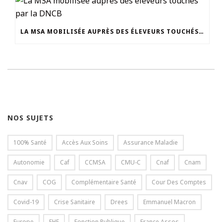
LA MSA MOBILISÉE AUPRÈS DES ÉLEVEURS TOUCHÉS PAR LA DNCB
NOS SUJETS
100% Santé
Accès Aux Soins
Assurance Maladie
Autonomie
Caf
CCMSA
CMU-C
Cnaf
Cnam
Cnav
COG
Complémentaire Santé
Cour Des Comptes
Covid-19
Crise Sanitaire
Drees
Emmanuel Macron
Europe
FHF
Fonction Publique
France Assos