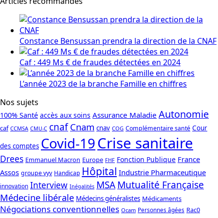
Articles recommandés
Constance Bensussan prendra la direction de la CNAF
Caf : 449 Ms € de fraudes détectées en 2024
L’année 2023 de la branche Famille en chiffres
Nos sujets
Autonomie
Assurance Maladie
100% Santé
accès aux soins
cnaf
Cnam
caf
cnav
Cour
Complémentaire santé
CCMSA
COG
CMU-C
Crise sanitaire
Covid-19
des comptes
Drees
France
Fonction Publique
Emmanuel Macron
Europe
FHF
Hôpital
Assos
Industrie Pharmaceutique
groupe vyv
Handicap
Mutualité Française
MSA
Interview
innovation
Inégalités
Médecine libérale
Médecins généralistes
Médicaments
Négociations conventionnelles
Rac0
Personnes âgées
Ocam