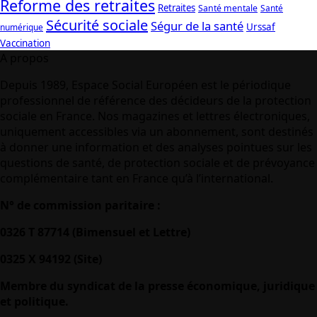
Reforme des retraites
Retraites
Santé mentale
Santé
Sécurité sociale
Ségur de la santé
Urssaf
numérique
Vaccination
A propos
Depuis 1989, Espace Social Européen est le périodique
professionnel de référence des décideurs de la protection
sociale en France. Nos magazines et lettres électroniques,
uniquement accessibles via un abonnement, sont destinés
à donner une information et des analyses pointues sur les
questions de santé, de protection sociale et de prévoyance
complémentaire tant en France qu’à l’international.
N° de commission paritaire :
0326 T 87714 (Bimensuel et Lettre)
0325 X 94192 (Site)
Membre du syndicat de la presse économique, juridique
et politique.