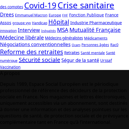
Crise sanitaire
Covid-19
des comptes
Drees
France
Fonction Publique
Emmanuel Macron
Europe
FHF
Hôpital
Assos
Industrie Pharmaceutique
groupe vyv
Handicap
Mutualité Française
MSA
Interview
innovation
Inégalités
Médecine libérale
Médecins généralistes
Médicaments
Négociations conventionnelles
Rac0
Personnes âgées
Ocam
Reforme des retraites
Retraites
Santé mentale
Santé
Sécurité sociale
Ségur de la santé
Urssaf
numérique
Vaccination
A propos
Depuis 1989, Espace Social Européen est le périodique
professionnel de référence des décideurs de la protection
sociale en France. Nos magazines et lettres électroniques,
uniquement accessibles via un abonnement, sont destinés
à donner une information et des analyses pointues sur les
questions de santé, de protection sociale et de prévoyance
complémentaire tant en France qu’à l’international.