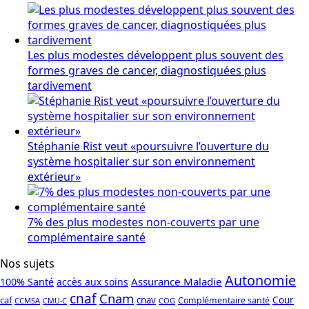
Les plus modestes développent plus souvent des
formes graves de cancer, diagnostiquées plus
tardivement
Stéphanie Rist veut «poursuivre l’ouverture du
système hospitalier sur son environnement
extérieur»
7% des plus modestes non-couverts par une
complémentaire santé
Nos sujets
Autonomie
Assurance Maladie
100% Santé
accès aux soins
cnaf
Cnam
caf
cnav
Cour
Complémentaire santé
CCMSA
COG
CMU-C