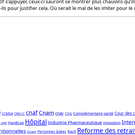
if s’appuyer, ceux-ci sauront se montrer plus chauvins qu’i
 pour justifier cela. Où serait le mal de les imiter pour le 
cnaf
Cnam
f
cnav
Cour des 
Complémentaire santé
CCMSA
COG
CMU-C
Hôpital
Inter
Industrie Pharmaceutique
 vyv
Handicap
innovation
Reforme des retrai
ntionnelles
Rac0
Personnes âgées
Ocam