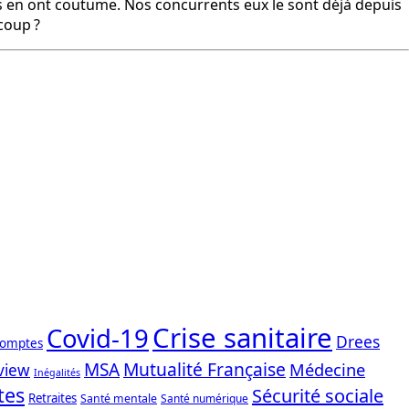
ls en ont coutume. Nos concurrents eux le sont déjà depuis
coup ?
Crise sanitaire
Covid-19
Drees
comptes
Mutualité Française
MSA
Médecine
view
Inégalités
tes
Sécurité sociale
Retraites
Santé mentale
Santé numérique