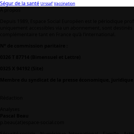
Ségur de la santé
Urssaf
Vaccination
A propos
Depuis 1989, Espace Social Européen est le périodique prof
uniquement accessibles via un abonnement, sont destinés à
complémentaire tant en France qu’à l’international.
N° de commission paritaire :
0326 T 87714 (Bimensuel et Lettre)
0325 X 94192 (Site)
Membre du syndicat de la presse économique, juridique 
Rédaction
Analyses
Pascal Beau
p.beau(at)espace-social.com
Sécurité sociale – Numérique -International – Famille – Acti