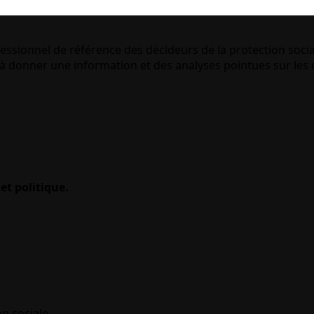
essionnel de référence des décideurs de la protection socia
 donner une information et des analyses pointues sur les q
et politique.
on sociale