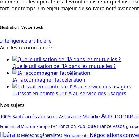
moment où les opérateurs devront choisir sur quel disposit
fort longtemps. Un enjeu majeur de souveraineté avancent-ils
Illustration : Vector Stock
Intelligence artificielle
Articles recommandés
Quelle utilisation de l’IA dans les mutuelles ?
IA : accompagner l’accélération
L’Urssaf en pointe sur l’IA au service des usagers
Nos sujets
Autonomie
Assurance Maladie
100% Santé
accès aux soins
ca
France Assos
Fonction Publique
Emmanuel Macron
Europe
groupe
FHF
libérale
Négociations conve
Médecins généralistes
Médicaments