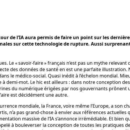
our de l’IA aura permis de faire un point sur les derniè
onales sur cette technologie de rupture. Aussi surprenant
. Le « savoir-faire » français n’est pas un mythe relevant d
llecte des données de santé en est une parfaite illustratio
ns le médico-social. Quasi inédit à l’échelon mondial. Mieu
 demi-mot. Le hic est ailleurs : dans notre conception des c
doctrines du numérique érigées par nos gouvernants prônent
 faire est décidément une autre.
urrence mondiale, la France, voire même l’Europe, a son cha
vertis, n’a pas grand-chose à envier aux références actuelle
mentation massive de l’IA s’annonce irrémédiable. Et bien qu’
ppelé à bouleverser la conception de toutes les pratiques d