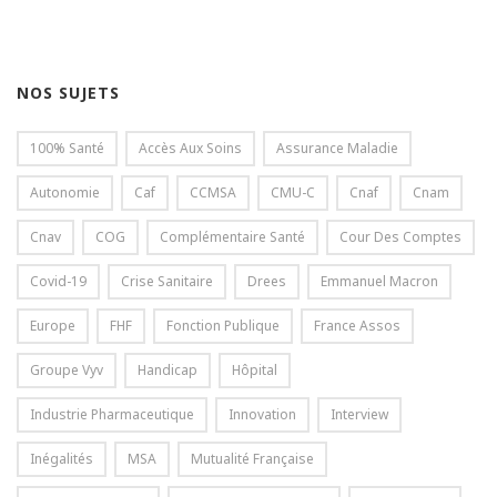
NOS SUJETS
100% Santé
Accès Aux Soins
Assurance Maladie
Autonomie
Caf
CCMSA
CMU-C
Cnaf
Cnam
Cnav
COG
Complémentaire Santé
Cour Des Comptes
Covid-19
Crise Sanitaire
Drees
Emmanuel Macron
Europe
FHF
Fonction Publique
France Assos
Groupe Vyv
Handicap
Hôpital
Industrie Pharmaceutique
Innovation
Interview
Inégalités
MSA
Mutualité Française