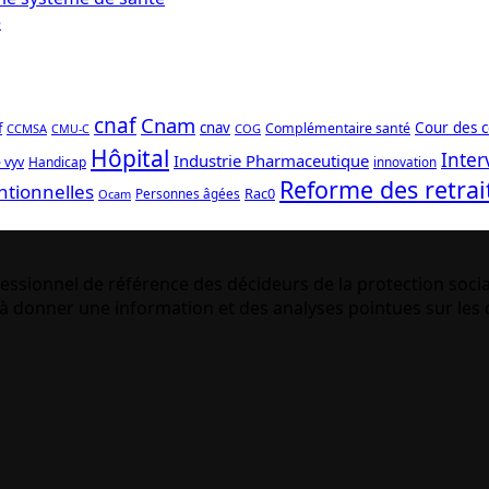
cnaf
Cnam
f
cnav
Cour des 
Complémentaire santé
CCMSA
COG
CMU-C
Hôpital
Inter
Industrie Pharmaceutique
 vyv
Handicap
innovation
Reforme des retrai
ntionnelles
Rac0
Personnes âgées
Ocam
essionnel de référence des décideurs de la protection socia
 donner une information et des analyses pointues sur les q