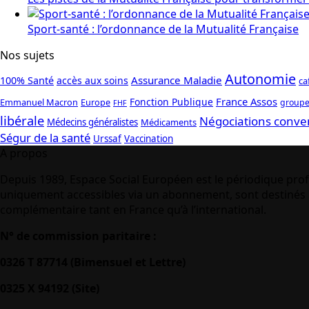
Sport-santé : l’ordonnance de la Mutualité Française
Nos sujets
Autonomie
Assurance Maladie
100% Santé
accès aux soins
ca
France Assos
Fonction Publique
Emmanuel Macron
Europe
groupe
FHF
libérale
Négociations conve
Médecins généralistes
Médicaments
Ségur de la santé
Urssaf
Vaccination
A propos
Depuis 1989, Espace Social Européen est le périodique prof
uniquement accessibles via un abonnement, sont destinés à
complémentaire tant en France qu’à l’international.
N° de commission paritaire :
0326 T 87714 (Bimensuel et Lettre)
0325 X 94192 (Site)