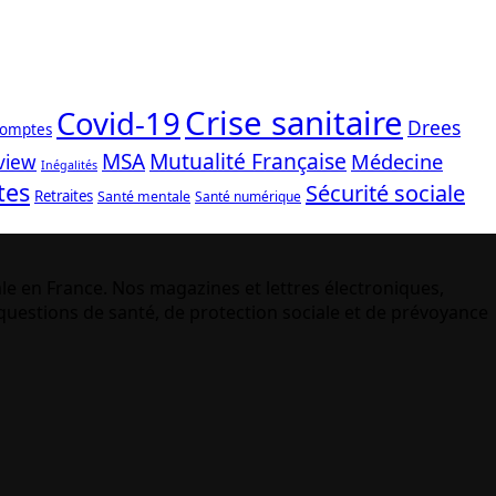
Crise sanitaire
Covid-19
Drees
comptes
Mutualité Française
MSA
Médecine
view
Inégalités
tes
Sécurité sociale
Retraites
Santé mentale
Santé numérique
le en France. Nos magazines et lettres électroniques,
uestions de santé, de protection sociale et de prévoyance