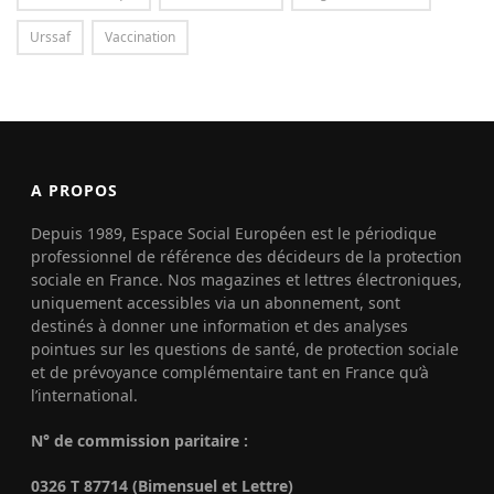
Urssaf
Vaccination
A PROPOS
Depuis 1989, Espace Social Européen est le périodique
professionnel de référence des décideurs de la protection
sociale en France. Nos magazines et lettres électroniques,
uniquement accessibles via un abonnement, sont
destinés à donner une information et des analyses
pointues sur les questions de santé, de protection sociale
et de prévoyance complémentaire tant en France qu’à
l’international.
N° de commission paritaire :
0326 T 87714 (Bimensuel et Lettre)