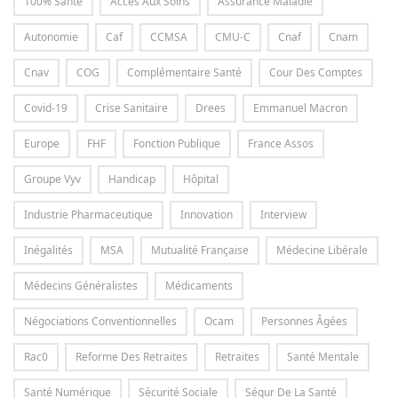
100% Santé
Accès Aux Soins
Assurance Maladie
Autonomie
Caf
CCMSA
CMU-C
Cnaf
Cnam
Cnav
COG
Complémentaire Santé
Cour Des Comptes
Covid-19
Crise Sanitaire
Drees
Emmanuel Macron
Europe
FHF
Fonction Publique
France Assos
Groupe Vyv
Handicap
Hôpital
Industrie Pharmaceutique
Innovation
Interview
Inégalités
MSA
Mutualité Française
Médecine Libérale
Médecins Généralistes
Médicaments
Négociations Conventionnelles
Ocam
Personnes Âgées
Rac0
Reforme Des Retraites
Retraites
Santé Mentale
Santé Numérique
Sécurité Sociale
Ségur De La Santé