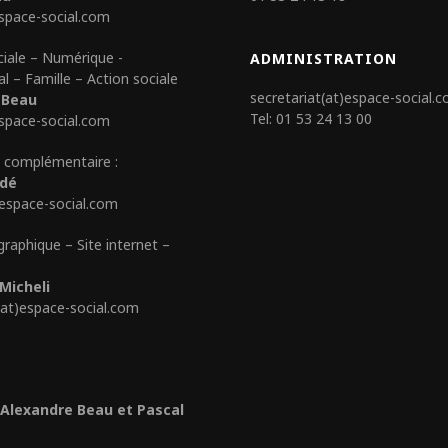
space-social.com
ciale – Numérique -
ADMINISTRATION
al – Famille – Action sociale
secretariat(at)espace-social.
 Beau
Tel: 01 53 24 13 00
space-social.com
 complémentaire :
édé
)espace-social.com
graphique – Site internet –
Micheli
(at)espace-social.com
 Alexandre Beau et Pascal