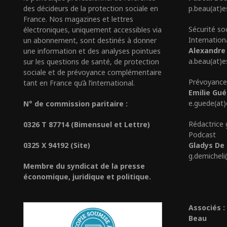
des décideurs de la protection sociale en
p.beau(at)e
France. Nos magazines et lettres
Sécurité so
électroniques, uniquement accessibles via
Internation
un abonnement, sont destinés à donner
Alexandre
une information et des analyses pointues
a.beau(at)e
sur les questions de santé, de protection
sociale et de prévoyance complémentaire
Prévoyance
tant en France qu’à l’international.
Emilie Gu
e.guede(at
N° de commission paritaire :
Rédactrice 
0326 T 87714 (Bimensuel et Lettre)
Podcast
0325 X 94192 (Site)
Gladys De 
g.demicheli
Membre du syndicat de la presse
économique, juridique et politique.
Associés :
Beau