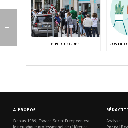
FIN DU SI-DEP
A PROPOS
RÉDACTI
Depuis 1989, Espace Social Européen est
Analyses
le périodique professionnel de référence
Pascal Be