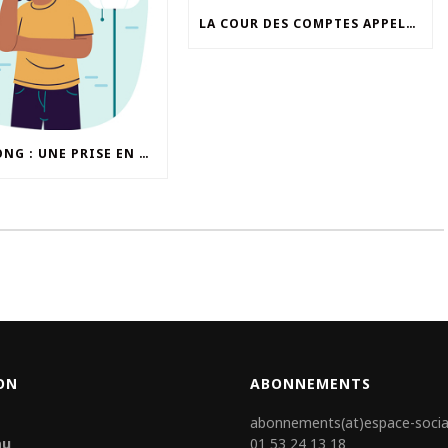
LA COUR DES COMPTES APPELLE À «MIEUX DÉFINIR» LA STRATÉGIE DE SANTÉ PUBLIQUE FRANCE
COVID LONG : UNE PRISE EN CHARGE «À AMÉLIORER» POUR LE COVARS
ON
ABONNEMENTS
abonnements(at)espace-socia
au
01 53 24 13 18