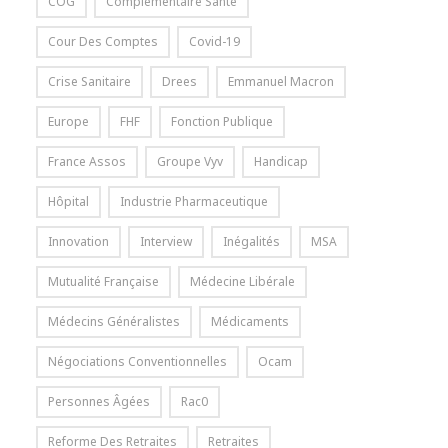
COG
Complémentaire Santé
Cour Des Comptes
Covid-19
Crise Sanitaire
Drees
Emmanuel Macron
Europe
FHF
Fonction Publique
France Assos
Groupe Vyv
Handicap
Hôpital
Industrie Pharmaceutique
Innovation
Interview
Inégalités
MSA
Mutualité Française
Médecine Libérale
Médecins Généralistes
Médicaments
Négociations Conventionnelles
Ocam
Personnes Âgées
Rac0
Reforme Des Retraites
Retraites