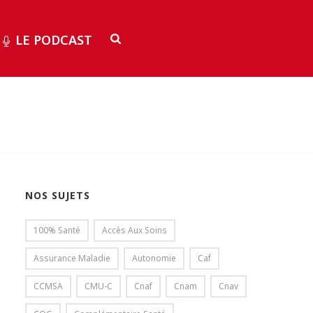
LE PODCAST
NOS SUJETS
100% Santé
Accès Aux Soins
Assurance Maladie
Autonomie
Caf
CCMSA
CMU-C
Cnaf
Cnam
Cnav