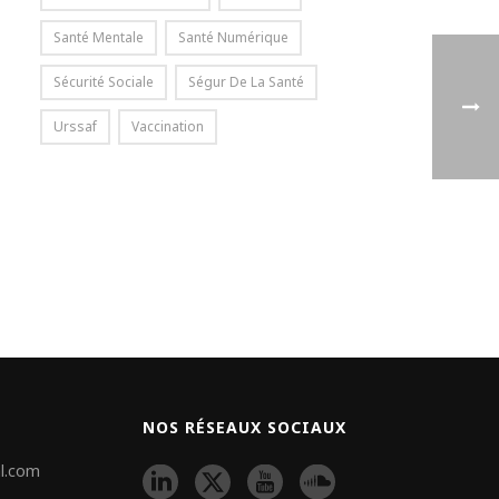
Santé Mentale
Santé Numérique
Sécurité Sociale
Ségur De La Santé
Urssaf
Vaccination
NOS RÉSEAUX SOCIAUX
l.com