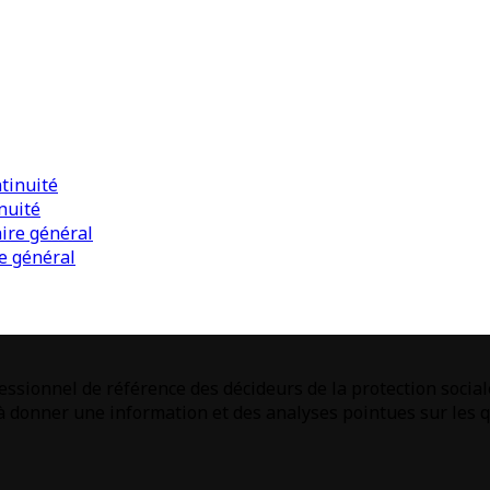
nuité
e général
ssionnel de référence des décideurs de la protection social
donner une information et des analyses pointues sur les qu