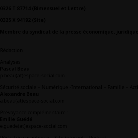
0326 T 87714 (Bimensuel et Lettre)
0325 X 94192 (Site)
Membre du syndicat de la presse économique, juridique 
Rédaction
Analyses
Pascal Beau
p.beau(at)espace-social.com
Sécurité sociale – Numérique -International – Famille – Act
Alexandre Beau
a.beau(at)espace-social.com
Prévoyance complémentaire :
Emilie Guédé
e.guede(at)espace-social.com
Rédactrice graphique – Site internet – Podcast