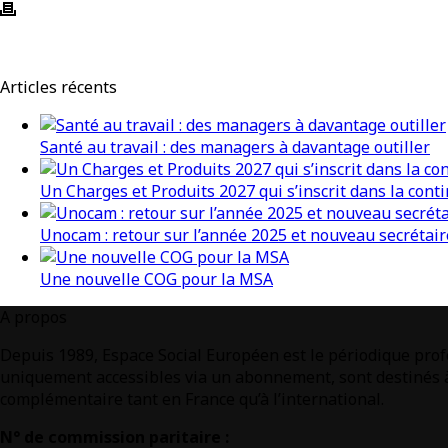
Articles récents
Santé au travail : des managers à davantage outiller
Un Charges et Produits 2027 qui s’inscrit dans la conti
Unocam : retour sur l’année 2025 et nouveau secrétair
Une nouvelle COG pour la MSA
A propos
Depuis 1989, Espace Social Européen est le périodique profe
uniquement accessibles via un abonnement, sont destinés à 
complémentaire tant en France qu’à l’international.
N° de commission paritaire :