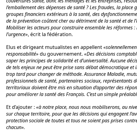
couvertures santé, donc les ménages et les entreprises, résou
l’emballement des dépenses de santé ? Les fraudes, la place 
groupes financiers extérieurs à la santé, des dysfonctionnemen
de la prévention coûtent cher au détriment de la santé et de l’
Mobiliser les acteurs pour construire ensemble les réformes : l
l’urgence»
, écrit la fédération.
Elus et dirigeant mutualistes en appellent
«solennellemen
responsabilité»
du gouvernement.
«Des décisions comptabl
saper les principes de solidarité et d’universalité. Aucune déc
de tels enjeux ne peut être prise sans débat démocratique et il
trop tard pour changer de méthode. Assurance Maladie, mutu
professionnels de santé, partenaires sociaux, représentants de
territoriaux doivent être mis en situation d’apporter des répo
pour améliorer la santé des Français. C’est un simple préalab
Et d’ajouter :
«à notre place, nous nous mobiliserons, au nive
sur chaque territoire, pour que les décisions qui engagent l’av
protection sociale de toutes et tous ne soient pas prises cont
chacun».