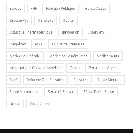
Europe
FHF
Fonction Publique
France Assos
Groupe Vyv
Handicap
Hôpital
Industrie Pharmaceutique
Innovation
Interview
Inégalités
MSA
Mutualité Française
Médecine Libérale
Médecins Généralistes
Médicaments
Négociations Conventionnelles
Ocam
Personnes Âgées
Rac0
Reforme Des Retraites
Retraites
Santé Mentale
Santé Numérique
Sécurité Sociale
Ségur De La Santé
Urssaf
Vaccination