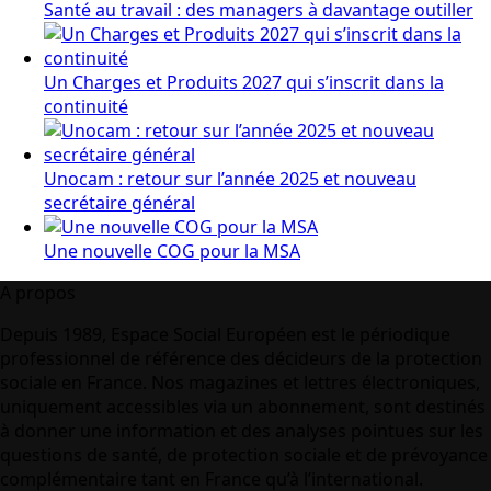
Santé au travail : des managers à davantage outiller
Un Charges et Produits 2027 qui s’inscrit dans la
continuité
Unocam : retour sur l’année 2025 et nouveau
secrétaire général
Une nouvelle COG pour la MSA
A propos
Depuis 1989, Espace Social Européen est le périodique
professionnel de référence des décideurs de la protection
sociale en France. Nos magazines et lettres électroniques,
uniquement accessibles via un abonnement, sont destinés
à donner une information et des analyses pointues sur les
questions de santé, de protection sociale et de prévoyance
complémentaire tant en France qu’à l’international.