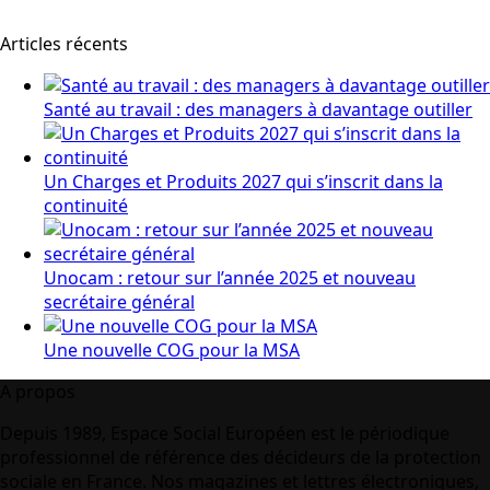
Articles récents
Santé au travail : des managers à davantage outiller
Un Charges et Produits 2027 qui s’inscrit dans la
continuité
Unocam : retour sur l’année 2025 et nouveau
secrétaire général
Une nouvelle COG pour la MSA
A propos
Depuis 1989, Espace Social Européen est le périodique
professionnel de référence des décideurs de la protection
sociale en France. Nos magazines et lettres électroniques,