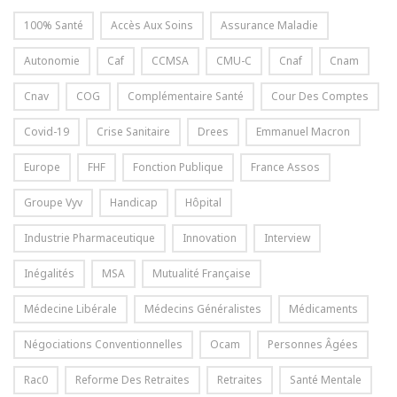
100% Santé
Accès Aux Soins
Assurance Maladie
Autonomie
Caf
CCMSA
CMU-C
Cnaf
Cnam
Cnav
COG
Complémentaire Santé
Cour Des Comptes
Covid-19
Crise Sanitaire
Drees
Emmanuel Macron
Europe
FHF
Fonction Publique
France Assos
Groupe Vyv
Handicap
Hôpital
Industrie Pharmaceutique
Innovation
Interview
Inégalités
MSA
Mutualité Française
Médecine Libérale
Médecins Généralistes
Médicaments
Négociations Conventionnelles
Ocam
Personnes Âgées
Rac0
Reforme Des Retraites
Retraites
Santé Mentale