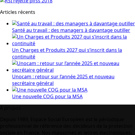
Articles récents
Santé au travail : des managers à davantage outiller
Un Charges et Produits 2027 qui s’inscrit dans la
continuité
Unocam : retour sur l’année 2025 et nouveau
secrétaire général
Une nouvelle COG pour la MSA
A propos
Depuis 1989, Espace Social Européen est le périodique
professionnel de référence des décideurs de la protection
sociale en France. Nos magazines et lettres électroniques,